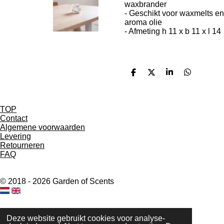
waxbrander
- Geschikt voor waxmelts en
aroma olie
- Afmeting h 11 x b 11 x l 14
D
D
S
D
e
e
h
e
l
e
a
l
e
l
r
e
n
e
n
TOP
Contact
Algemene voorwaarden
Levering
Retourneren
FAQ
© 2018 - 2026 Garden of Scents
Deze website gebruikt cookies voor analyse-