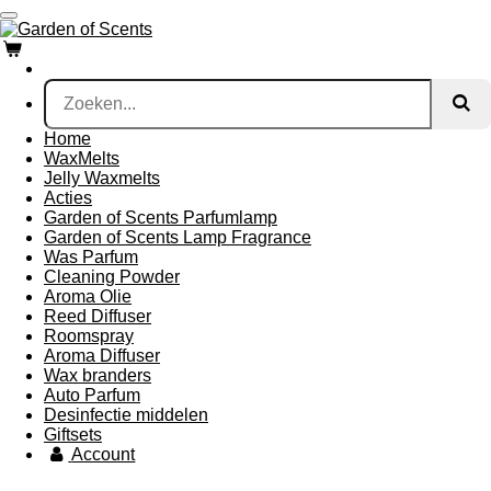
Ga
direct
naar
de
hoofdinhoud
Home
WaxMelts
Jelly Waxmelts
Acties
Garden of Scents Parfumlamp
Garden of Scents Lamp Fragrance
Was Parfum
Cleaning Powder
Aroma Olie
Reed Diffuser
Roomspray
Aroma Diffuser
Wax branders
Auto Parfum
Desinfectie middelen
Giftsets
Account