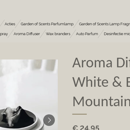
Acties
Garden of Scents Parfumlamp
Garden of Scents Lamp Frag
pray
Aroma Diffuser
Wax branders
Auto Parfum
Desinfectie mi
Aroma Dif
White & 
Mountai
€ 24,95