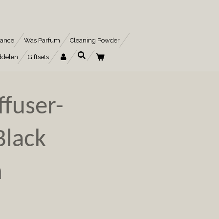
rance
Was Parfum
Cleaning Powder
ddelen
Giftsets
fuser-
Black
n