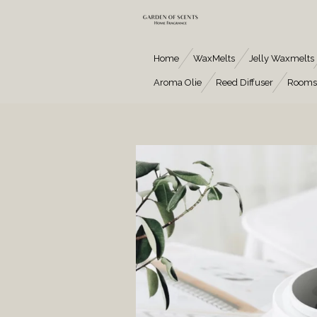
Ga
direct
naar
de
Home
WaxMelts
Jelly Waxmelts
hoofdinhoud
Aroma Olie
Reed Diffuser
Rooms