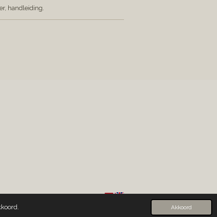
ter, handleiding.
kkoord.
Akkoord