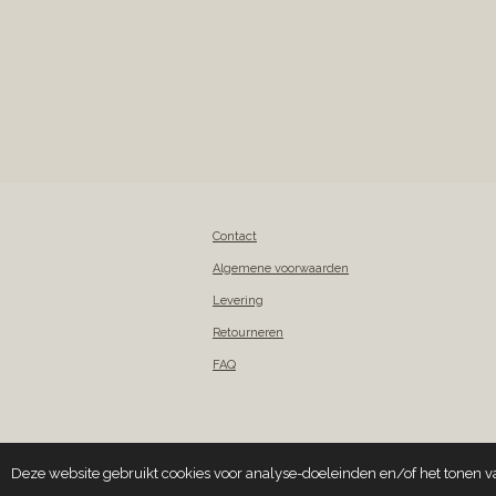
Contact
Algemene voorwaarden
Levering
Retourneren
FAQ
© 2018 - 2026 Garden of Scents
Deze website gebruikt cookies voor analyse-doeleinden en/of het tonen va