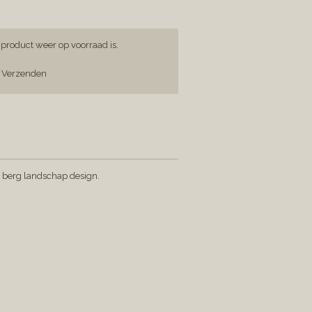
product weer op voorraad is.
Verzenden
 berg landschap design.