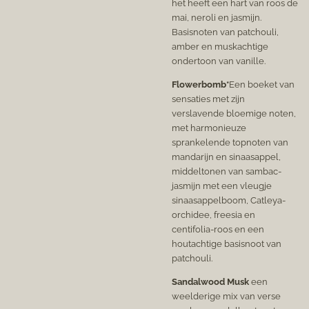
het heeft een hart van roos de
mai, neroli en jasmijn.
Basisnoten van patchouli,
amber en muskachtige
ondertoon van vanille.
Flowerbomb*
Een boeket van
sensaties met zijn
verslavende bloemige noten,
met harmonieuze
sprankelende topnoten van
mandarijn en sinaasappel,
middeltonen van sambac-
jasmijn met een vleugje
sinaasappelboom, Catleya-
orchidee, freesia en
centifolia-roos en een
houtachtige basisnoot van
patchouli.
Sandalwood Musk
een
weelderige mix van verse