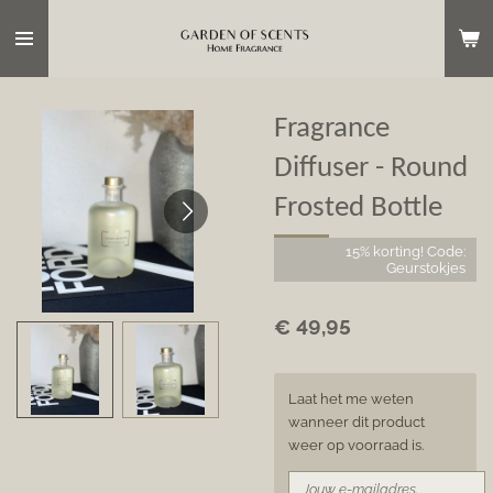
Ga
direct
naar
de
hoofdinhoud
Fragrance
Diffuser - Round
Frosted Bottle
15% korting! Code:
Geurstokjes
€ 49,95
Laat het me weten
wanneer dit product
weer op voorraad is.