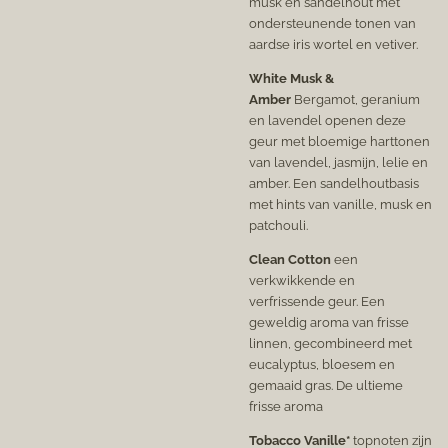
musk en sandelhout met
ondersteunende tonen van
aardse iris wortel en vetiver.
White Musk &
Amber
Bergamot, geranium
en lavendel openen deze
geur met bloemige harttonen
van lavendel, jasmijn, lelie en
amber. Een sandelhoutbasis
met hints van vanille, musk en
patchouli.
Clean Cotton
een
verkwikkende en
verfrissende geur. Een
geweldig aroma van frisse
linnen, gecombineerd met
eucalyptus, bloesem en
gemaaid gras. De ultieme
frisse aroma
Tobacco Vanille*
topnoten zijn