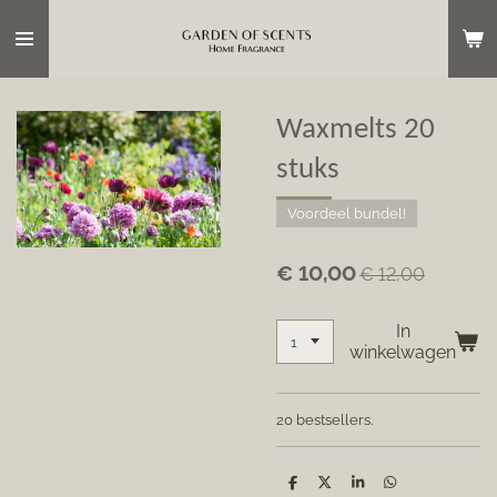
Ga
direct
naar
de
hoofdinhoud
Waxmelts 20
stuks
Voordeel bundel!
€ 10,00
€ 12,00
In
winkelwagen
20 bestsellers.
D
D
S
D