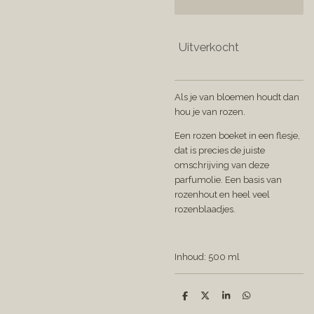
Uitverkocht
Als je van bloemen houdt dan
hou je van rozen.
Een rozen boeket in een flesje,
dat is precies de juiste
omschrijving van deze
parfumolie. Een basis van
rozenhout en heel veel
rozenblaadjes.
Inhoud: 500 ml
D
D
S
D
e
e
h
e