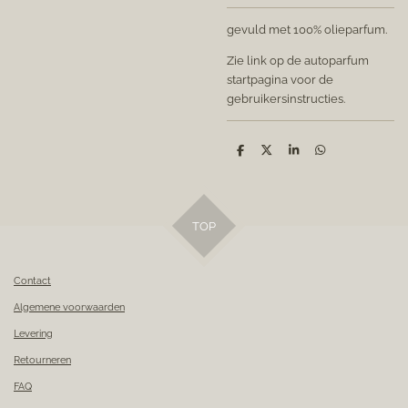
gevuld met 100% olieparfum.
Zie link op de autoparfum
startpagina voor de
gebruikersinstructies.
D
D
S
D
e
e
h
e
l
e
a
l
e
l
r
e
n
e
n
TOP
Contact
Algemene voorwaarden
Levering
Retourneren
FAQ