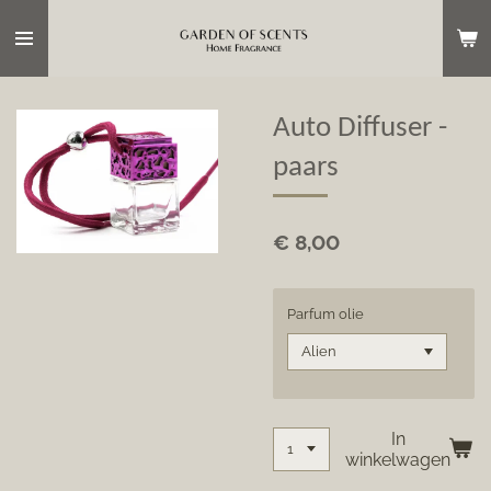
Ga
direct
naar
de
hoofdinhoud
Auto Diffuser -
paars
€ 8,00
Parfum olie
In
winkelwagen