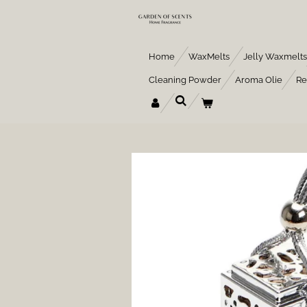
Ga
direct
naar
de
Home
WaxMelts
Jelly Waxmelts
hoofdinhoud
Cleaning Powder
Aroma Olie
Re