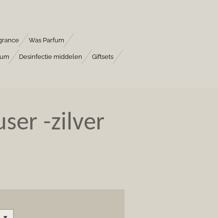
grance
Was Parfum
fum
Desinfectie middelen
Giftsets
ser -zilver