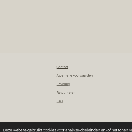
Contact
Algemene voorwaarden
Levering
Retourneren
FAQ
© 2018 - 2026 Garden of Scents
Deze website gebruikt cookies voor analyse-doeleinden en/of het tonen va