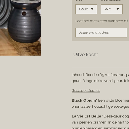
Laat het me weten wanneer dit 
Uitverkocht
Inhoud: Ronde 165 ml fles transpa
goud. 6 lage dikke vezel geursto
Geurspecificaties
Black Opium*
Een witte bloemen
oriëntaalse, houtachtige zoete ge
La Vie Est Belle*
Deze geur opg
van peer en bramen. In de hartno
oranjebloesem en sambac jasmijn