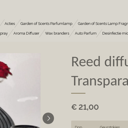
Acties
Garden of Scents Parfumlamp
Garden of Scents Lamp Frag
pray
Aroma Diffuser
Wax branders
Auto Parfum
Desinfectie mi
Reed diff
Transpara
€ 21,00
Dop
Geurstokjes