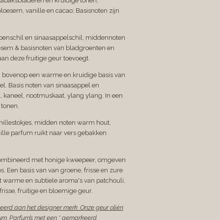
 tabaksbladeren en kruidige tonen;
loesem, vanille en cacao; Basisnoten zijn
moenschil en sinaasappelschil, middennoten
esem & basisnoten van bladgroenten en
 aan deze fruitige geur toevoegt.
 bovenop een warme en kruidige basis van
l. Basis noten van sinaasappel en
l, kaneel, nootmuskaat, ylang ylang. In een
 tonen.
nillestokjes, midden noten warm hout,
le parfum ruikt naar vers gebakken
ombineerd met honige kweepeer, omgeven
s. Een basis van van groene, frisse en zure
warme en subtiele aroma's van patchouli,
risse, fruitige en bloemige geur.
ieerd aan het designer merk. Onze geur oliën
um. Parfum’s met een * gemarkeerd.