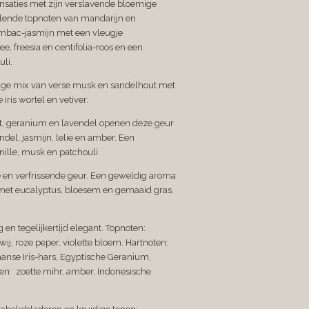
nsaties met zijn verslavende bloemige
lende topnoten van mandarijn en
mbac-jasmijn met een vleugje
, freesia en centifolia-roos en een
li.
ige mix van verse musk en sandelhout met
ris wortel en vetiver.
, geranium en lavendel openen deze geur
del, jasmijn, lelie en amber. Een
nille, musk en patchouli.
 en verfrissende geur. Een geweldig aroma
 met eucalyptus, bloesem en gemaaid gras.
g en tegelijkertijd elegant. Topnoten:
ij, roze peper, violette bloem. Hartnoten:
anse Iris-hars, Egyptische Geranium,
ten: zoette mihr, amber, Indonesische