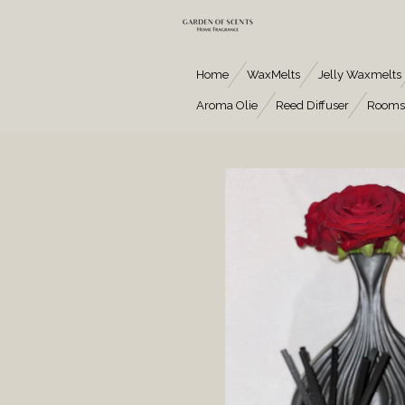
Ga
direct
naar
de
Home
WaxMelts
Jelly Waxmelts
hoofdinhoud
Aroma Olie
Reed Diffuser
Rooms