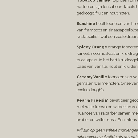
Tobacco Vanille*
topnoten zijn
hartnoten zijn tonkaboon, tabaksb
gedroogd fruit en hout noten.
Sunshine
heeft topnoten van li
van framboos en sinaasappelblo
kristalsuiker, wat een zoete draai
Spicey Orange
orange topnoten
kaneel, nootmuskaat en kruidnage
eucalyptus. In het hart kruidnage
basis van vanille, hout en kruiden
Creamy Vanille
topnoten van va
gemalen warme noten. Onze vanil
cookie dough’s.
Pear & Freesia*
bevat peer gec
met witte freesia en wilde klimroo
nuances van rabarber samen met 
amber en witte musk. Een intens f
Wij zijn op geen enkele manier gel
ruikt gewoon hetzelfde als de parf