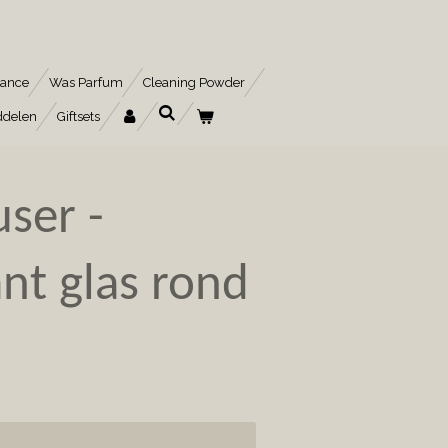
rance
Was Parfum
Cleaning Powder
ddelen
Giftsets
user -
nt glas rond