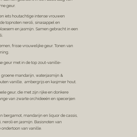
rme geur.
 en iets houtachtige intense vrouwen
e topnoten neroli, sinasappel en
ebloesem en jasmijn. Samen gebracht in een
i.
emen, frisse vrouwelijke geur. Tonen van
ning.
 geur met in de top zout-vanille-
d; groene mandarijn, waterjasmijn &
uten vanille,
ambergrijs en kasjmier hout.
ele geur, die met zijn rijke en donkere
ange van zwarte orchideeën en specerijen
n bergamot, mandarijn en liquor de cassis,
, neroli en jasmijn. Basisnoten van
 ondertoon van vanille.