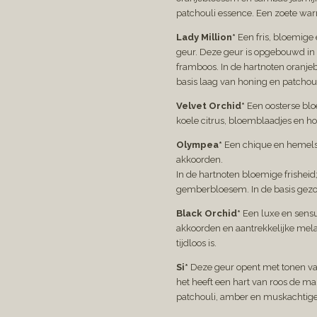
patchouli essence. Een zoete wa
Lady Million*
Een fris, bloemige
geur.
Deze geur is opgebouwd in d
framboos. In de hartnoten oranj
basis laag van honing en patchoul
Velvet Orchid*
Een oosterse blo
koele citrus, bloemblaadjes en ho
Olympea*
Een chique en hemelse
akkoorden.
In de hartnoten bloemige frishei
gemberbloesem. In de basis gezo
Black Orchid*
Een luxe en sensu
akkoorden en aantrekkelijke mel
tijdloos is.
Si*
Deze geur opent met tonen va
het heeft een hart van roos de mai
patchouli, amber en muskachtige