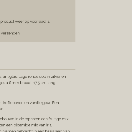
product weer op voorraad is.
Verzenden
rant glas. Lage ronde dop in zilver en
kjes a 6mm breedt, 17,5 cm lang.
, koffiebonen en vanille geur. Een
ur.
ebouwd in de topnoten een fruitige mix
ten een bloemige mix van iris,
. Samen gebracht in een basis laag van