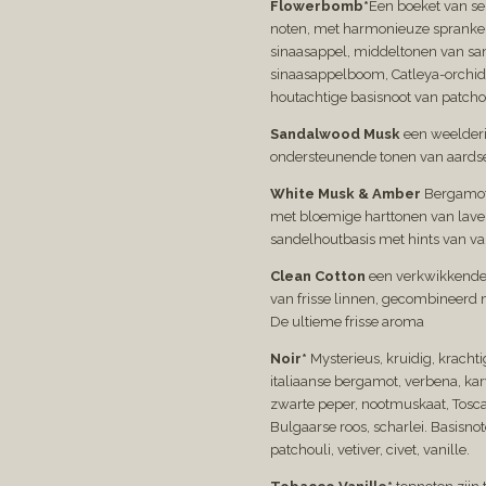
Flowerbomb*
Een boeket van se
noten, met harmonieuze spranke
sinaasappel, middeltonen van sa
sinaasappelboom, Catleya-orchidee
houtachtige basisnoot van patchou
Sandalwood Musk
een weelder
ondersteunende tonen van aardse i
White Musk & Amber
Bergamot
met bloemige harttonen van laven
sandelhoutbasis met hints van va
Clean Cotton
een verkwikkende
van frisse linnen, gecombineerd
De ultieme frisse aroma
Noir*
Mysterieus, kruidig, krachti
italiaanse bergamot, verbena, karw
zwarte peper, nootmuskaat, Tosca
Bulgaarse roos, scharlei. Basisno
patchouli, vetiver, civet, vanille.