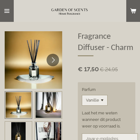
Ga
direct
naar
de
hoofdinhoud
Fragrance
Diffuser - Charm
€ 17,50
€ 24,95
Parfum
Laat het me weten
wanneer dit product
weer op voorraad is.