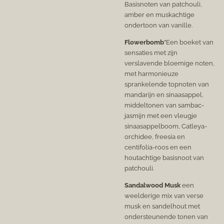
Basisnoten van patchouli,
amber en muskachtige
ondertoon van vanille.
Flowerbomb*
Een boeket van
sensaties met zijn
verslavende bloemige noten,
met harmonieuze
sprankelende topnoten van
mandarijn en sinaasappel,
middeltonen van sambac-
jasmijn met een vleugje
sinaasappelboom, Catleya-
orchidee, freesia en
centifolia-roos en een
houtachtige basisnoot van
patchouli.
Sandalwood Musk
een
weelderige mix van verse
musk en sandelhout met
ondersteunende tonen van