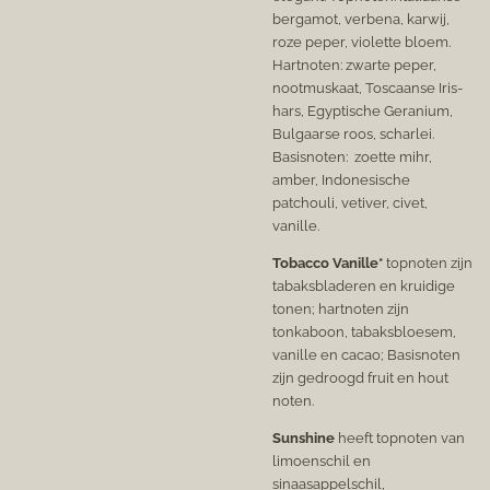
bergamot, verbena, karwij,
roze peper, violette bloem.
Hartnoten: zwarte peper,
nootmuskaat, Toscaanse Iris-
hars, Egyptische Geranium,
Bulgaarse roos, scharlei.
Basisnoten: zoette mihr,
amber, Indonesische
patchouli, vetiver, civet,
vanille.
Tobacco Vanille*
topnoten zijn
tabaksbladeren en kruidige
tonen; hartnoten zijn
tonkaboon, tabaksbloesem,
vanille en cacao; Basisnoten
zijn gedroogd fruit en hout
noten.
Sunshine
heeft topnoten van
limoenschil en
sinaasappelschil,