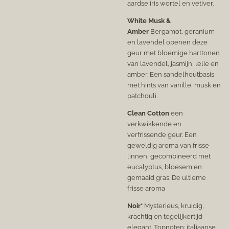
aardse iris wortel en vetiver.
White Musk &
Amber
Bergamot, geranium
en lavendel openen deze
geur met bloemige harttonen
van lavendel, jasmijn, lelie en
amber. Een sandelhoutbasis
met hints van vanille, musk en
patchouli.
Clean Cotton
een
verkwikkende en
verfrissende geur. Een
geweldig aroma van frisse
linnen, gecombineerd met
eucalyptus, bloesem en
gemaaid gras. De ultieme
frisse aroma
Noir*
Mysterieus, kruidig,
krachtig en tegelijkertijd
elegant. Topnoten: italiaanse