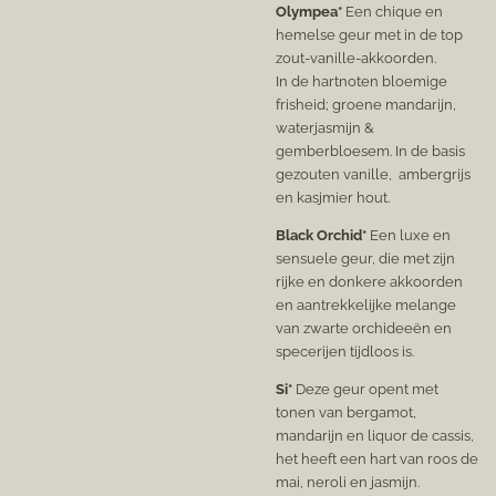
Olympea*
Een chique en
hemelse geur met in de top
zout-vanille-akkoorden.
In de hartnoten bloemige
frisheid; groene mandarijn,
waterjasmijn &
gemberbloesem. In de basis
gezouten vanille,
ambergrijs
en kasjmier hout.
Black Orchid*
Een luxe en
sensuele geur, die met zijn
rijke en donkere akkoorden
en aantrekkelijke melange
van zwarte orchideeën en
specerijen tijdloos is.
Si*
Deze geur opent met
tonen van bergamot,
mandarijn en liquor de cassis,
het heeft een hart van roos de
mai, neroli en jasmijn.