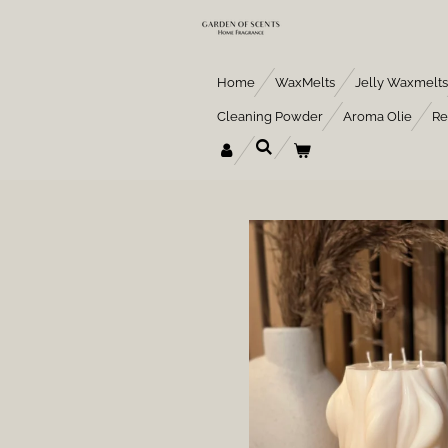
Ga
direct
naar
de
Home
WaxMelts
Jelly Waxmelts
hoofdinhoud
Cleaning Powder
Aroma Olie
Re