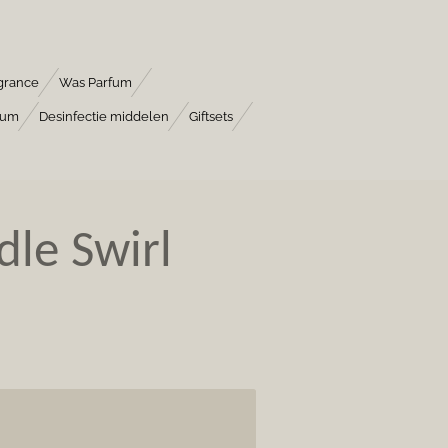
grance
Was Parfum
fum
Desinfectie middelen
Giftsets
dle Swirl